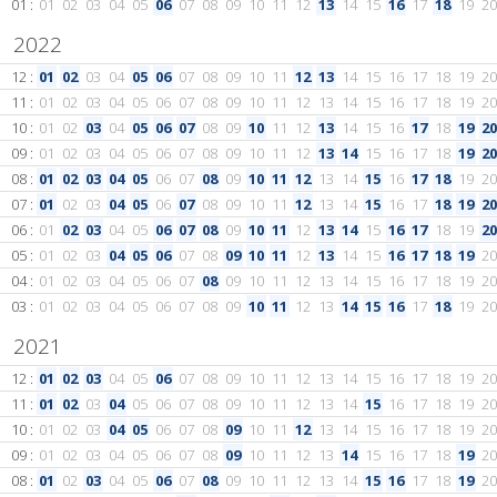
01 :
01
02
03
04
05
06
07
08
09
10
11
12
13
14
15
16
17
18
19
20
2022
12 :
01
02
03
04
05
06
07
08
09
10
11
12
13
14
15
16
17
18
19
20
11 :
01
02
03
04
05
06
07
08
09
10
11
12
13
14
15
16
17
18
19
20
10 :
01
02
03
04
05
06
07
08
09
10
11
12
13
14
15
16
17
18
19
20
09 :
01
02
03
04
05
06
07
08
09
10
11
12
13
14
15
16
17
18
19
20
08 :
01
02
03
04
05
06
07
08
09
10
11
12
13
14
15
16
17
18
19
20
07 :
01
02
03
04
05
06
07
08
09
10
11
12
13
14
15
16
17
18
19
20
06 :
01
02
03
04
05
06
07
08
09
10
11
12
13
14
15
16
17
18
19
20
05 :
01
02
03
04
05
06
07
08
09
10
11
12
13
14
15
16
17
18
19
20
04 :
01
02
03
04
05
06
07
08
09
10
11
12
13
14
15
16
17
18
19
20
03 :
01
02
03
04
05
06
07
08
09
10
11
12
13
14
15
16
17
18
19
20
2021
12 :
01
02
03
04
05
06
07
08
09
10
11
12
13
14
15
16
17
18
19
20
11 :
01
02
03
04
05
06
07
08
09
10
11
12
13
14
15
16
17
18
19
20
10 :
01
02
03
04
05
06
07
08
09
10
11
12
13
14
15
16
17
18
19
20
09 :
01
02
03
04
05
06
07
08
09
10
11
12
13
14
15
16
17
18
19
20
08 :
01
02
03
04
05
06
07
08
09
10
11
12
13
14
15
16
17
18
19
20