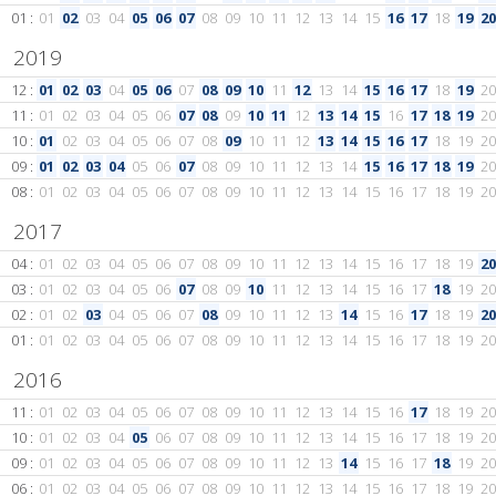
01 :
01
02
03
04
05
06
07
08
09
10
11
12
13
14
15
16
17
18
19
20
2019
12 :
01
02
03
04
05
06
07
08
09
10
11
12
13
14
15
16
17
18
19
20
11 :
01
02
03
04
05
06
07
08
09
10
11
12
13
14
15
16
17
18
19
20
10 :
01
02
03
04
05
06
07
08
09
10
11
12
13
14
15
16
17
18
19
20
09 :
01
02
03
04
05
06
07
08
09
10
11
12
13
14
15
16
17
18
19
20
08 :
01
02
03
04
05
06
07
08
09
10
11
12
13
14
15
16
17
18
19
20
2017
04 :
01
02
03
04
05
06
07
08
09
10
11
12
13
14
15
16
17
18
19
20
03 :
01
02
03
04
05
06
07
08
09
10
11
12
13
14
15
16
17
18
19
20
02 :
01
02
03
04
05
06
07
08
09
10
11
12
13
14
15
16
17
18
19
20
01 :
01
02
03
04
05
06
07
08
09
10
11
12
13
14
15
16
17
18
19
20
2016
11 :
01
02
03
04
05
06
07
08
09
10
11
12
13
14
15
16
17
18
19
20
10 :
01
02
03
04
05
06
07
08
09
10
11
12
13
14
15
16
17
18
19
20
09 :
01
02
03
04
05
06
07
08
09
10
11
12
13
14
15
16
17
18
19
20
06 :
01
02
03
04
05
06
07
08
09
10
11
12
13
14
15
16
17
18
19
20