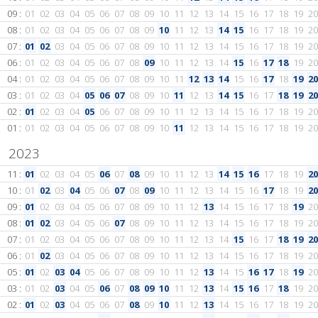
09 :
01
02
03
04
05
06
07
08
09
10
11
12
13
14
15
16
17
18
19
20
08 :
01
02
03
04
05
06
07
08
09
10
11
12
13
14
15
16
17
18
19
20
07 :
01
02
03
04
05
06
07
08
09
10
11
12
13
14
15
16
17
18
19
20
06 :
01
02
03
04
05
06
07
08
09
10
11
12
13
14
15
16
17
18
19
20
04 :
01
02
03
04
05
06
07
08
09
10
11
12
13
14
15
16
17
18
19
20
03 :
01
02
03
04
05
06
07
08
09
10
11
12
13
14
15
16
17
18
19
20
02 :
01
02
03
04
05
06
07
08
09
10
11
12
13
14
15
16
17
18
19
20
01 :
01
02
03
04
05
06
07
08
09
10
11
12
13
14
15
16
17
18
19
20
2023
11 :
01
02
03
04
05
06
07
08
09
10
11
12
13
14
15
16
17
18
19
20
10 :
01
02
03
04
05
06
07
08
09
10
11
12
13
14
15
16
17
18
19
20
09 :
01
02
03
04
05
06
07
08
09
10
11
12
13
14
15
16
17
18
19
20
08 :
01
02
03
04
05
06
07
08
09
10
11
12
13
14
15
16
17
18
19
20
07 :
01
02
03
04
05
06
07
08
09
10
11
12
13
14
15
16
17
18
19
20
06 :
01
02
03
04
05
06
07
08
09
10
11
12
13
14
15
16
17
18
19
20
05 :
01
02
03
04
05
06
07
08
09
10
11
12
13
14
15
16
17
18
19
20
03 :
01
02
03
04
05
06
07
08
09
10
11
12
13
14
15
16
17
18
19
20
02 :
01
02
03
04
05
06
07
08
09
10
11
12
13
14
15
16
17
18
19
20