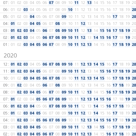
07 :
01
02
03
04
05
06
07
08
09
10
11
12
13
14
15
16
17
18
19
20
06 :
01
02
03
04
05
06
07
08
09
10
11
12
13
14
15
16
17
18
19
20
05 :
01
02
03
04
05
06
07
08
09
10
11
12
13
14
15
16
17
18
19
20
04 :
01
02
03
04
05
06
07
08
09
10
11
12
13
14
15
16
17
18
19
20
03 :
01
02
03
04
05
06
07
08
09
10
11
12
13
14
15
16
17
18
19
20
02 :
01
02
03
04
05
06
07
08
09
10
11
12
13
14
15
16
17
18
19
20
01 :
01
02
03
04
05
06
07
08
09
10
11
12
13
14
15
16
17
18
19
20
2020
12 :
01
02
03
04
05
06
07
08
09
10
11
12
13
14
15
16
17
18
19
20
11 :
01
02
03
04
05
06
07
08
09
10
11
12
13
14
15
16
17
18
19
20
10 :
01
02
03
04
05
06
07
08
09
10
11
12
13
14
15
16
17
18
19
20
09 :
01
02
03
04
05
06
07
08
09
10
11
12
13
14
15
16
17
18
19
20
08 :
01
02
03
04
05
06
07
08
09
10
11
12
13
14
15
16
17
18
19
20
07 :
01
02
03
04
05
06
07
08
09
10
11
12
13
14
15
16
17
18
19
20
06 :
01
02
03
04
05
06
07
08
09
10
11
12
13
14
15
16
17
18
19
20
05 :
01
02
03
04
05
06
07
08
09
10
11
12
13
14
15
16
17
18
19
20
04 :
01
02
03
04
05
06
07
08
09
10
11
12
13
14
15
16
17
18
19
20
03 :
01
02
03
04
05
06
07
08
09
10
11
12
13
14
15
16
17
18
19
20
02 :
01
02
03
04
05
06
07
08
09
10
11
12
13
14
15
16
17
18
19
20