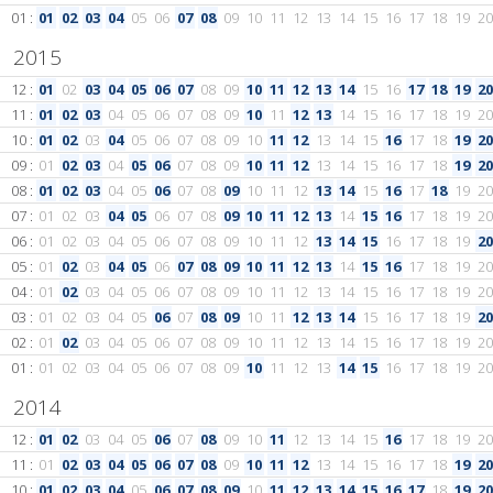
01 :
01
02
03
04
05
06
07
08
09
10
11
12
13
14
15
16
17
18
19
20
2015
12 :
01
02
03
04
05
06
07
08
09
10
11
12
13
14
15
16
17
18
19
20
11 :
01
02
03
04
05
06
07
08
09
10
11
12
13
14
15
16
17
18
19
20
10 :
01
02
03
04
05
06
07
08
09
10
11
12
13
14
15
16
17
18
19
20
09 :
01
02
03
04
05
06
07
08
09
10
11
12
13
14
15
16
17
18
19
20
08 :
01
02
03
04
05
06
07
08
09
10
11
12
13
14
15
16
17
18
19
20
07 :
01
02
03
04
05
06
07
08
09
10
11
12
13
14
15
16
17
18
19
20
06 :
01
02
03
04
05
06
07
08
09
10
11
12
13
14
15
16
17
18
19
20
05 :
01
02
03
04
05
06
07
08
09
10
11
12
13
14
15
16
17
18
19
20
04 :
01
02
03
04
05
06
07
08
09
10
11
12
13
14
15
16
17
18
19
20
03 :
01
02
03
04
05
06
07
08
09
10
11
12
13
14
15
16
17
18
19
20
02 :
01
02
03
04
05
06
07
08
09
10
11
12
13
14
15
16
17
18
19
20
01 :
01
02
03
04
05
06
07
08
09
10
11
12
13
14
15
16
17
18
19
20
2014
12 :
01
02
03
04
05
06
07
08
09
10
11
12
13
14
15
16
17
18
19
20
11 :
01
02
03
04
05
06
07
08
09
10
11
12
13
14
15
16
17
18
19
20
10 :
01
02
03
04
05
06
07
08
09
10
11
12
13
14
15
16
17
18
19
20