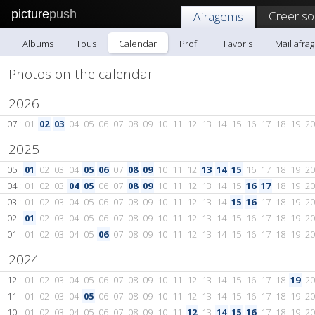
picture
push
Creer so
Afragems
Albums
Tous
Calendar
Profil
Favoris
Mail afra
Photos on the calendar
2026
07 :
01
02
03
04
05
06
07
08
09
10
11
12
13
14
15
16
17
18
19
20
2025
05 :
01
02
03
04
05
06
07
08
09
10
11
12
13
14
15
16
17
18
19
20
04 :
01
02
03
04
05
06
07
08
09
10
11
12
13
14
15
16
17
18
19
20
03 :
01
02
03
04
05
06
07
08
09
10
11
12
13
14
15
16
17
18
19
20
02 :
01
02
03
04
05
06
07
08
09
10
11
12
13
14
15
16
17
18
19
20
01 :
01
02
03
04
05
06
07
08
09
10
11
12
13
14
15
16
17
18
19
20
2024
12 :
01
02
03
04
05
06
07
08
09
10
11
12
13
14
15
16
17
18
19
20
11 :
01
02
03
04
05
06
07
08
09
10
11
12
13
14
15
16
17
18
19
20
10 :
01
02
03
04
05
06
07
08
09
10
11
12
13
14
15
16
17
18
19
20