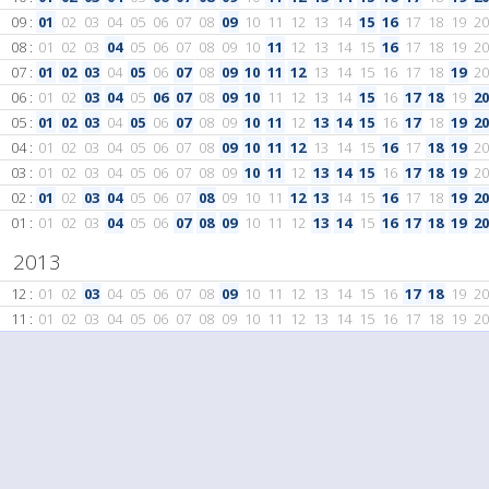
09 :
01
02
03
04
05
06
07
08
09
10
11
12
13
14
15
16
17
18
19
20
08 :
01
02
03
04
05
06
07
08
09
10
11
12
13
14
15
16
17
18
19
20
07 :
01
02
03
04
05
06
07
08
09
10
11
12
13
14
15
16
17
18
19
20
06 :
01
02
03
04
05
06
07
08
09
10
11
12
13
14
15
16
17
18
19
20
05 :
01
02
03
04
05
06
07
08
09
10
11
12
13
14
15
16
17
18
19
20
04 :
01
02
03
04
05
06
07
08
09
10
11
12
13
14
15
16
17
18
19
20
03 :
01
02
03
04
05
06
07
08
09
10
11
12
13
14
15
16
17
18
19
20
02 :
01
02
03
04
05
06
07
08
09
10
11
12
13
14
15
16
17
18
19
20
01 :
01
02
03
04
05
06
07
08
09
10
11
12
13
14
15
16
17
18
19
20
2013
12 :
01
02
03
04
05
06
07
08
09
10
11
12
13
14
15
16
17
18
19
20
11 :
01
02
03
04
05
06
07
08
09
10
11
12
13
14
15
16
17
18
19
20