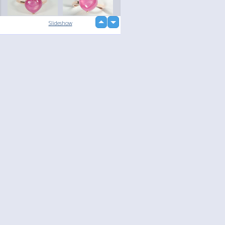
up
Slideshow
down
loading...
Language
Votre / vos
English
Help
Nederlands
En savoir plusu
Français
loading...