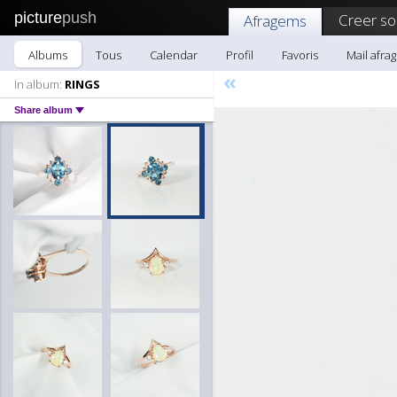
picture
push
Creer so
Afragems
Albums
Tous
Calendar
Profil
Favoris
Mail afra
«
In album:
RINGS
Share album