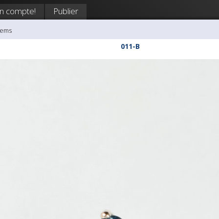
n compte!
Publier
gems
011-B