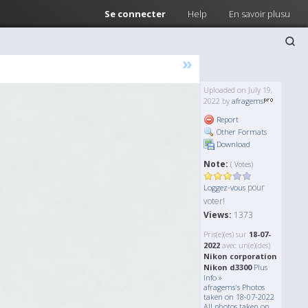
Se connecter
Help
En savoir plusu
»
Uploaded on July 19,
2022 by
afragems
Report
Other Formats
Download
Note:
( Votes)
pour
Loggez-vous
voter!
Views:
1373
Pris(e)(es) sur
18-07-
2022
avec un(e)(des)
Nikon corporation
Nikon d3300
Plus
Info »
afragems's Photos
taken on 18-07-2022
All photos taken on