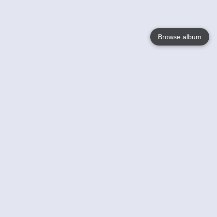
Browse album
Language
English
Nederlands
Français
Jouw
Help
Lees Meer