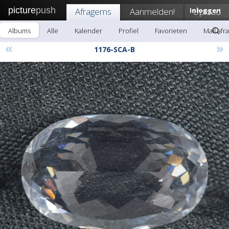
picture
push
Afragems
Aanmelden!
Inloggen
Upload
Albums
Alle
Kalender
Profiel
Favorieten
Mail afr
«
»
1176-SCA-B