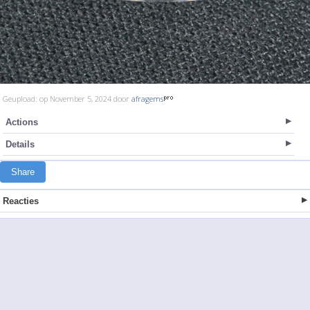
Geupload: op November 5, 2024 door
afragems
Actions
Details
Share
Reacties