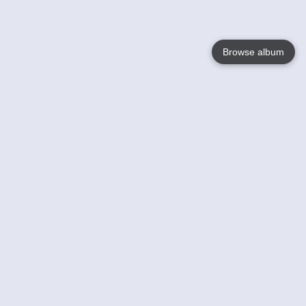
Browse album
Language
English
Nederlands
Français
Jouw
Help
Lees Meer