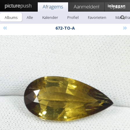
picture
push
Afragems
Aanmelden!
Inloggen
Upload
Albums
Alle
Kalender
Profiel
Favorieten
Mail afr
«
»
672-TO-A